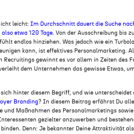
cht leicht:
I
m Durchschnitt dauert die Suche nac
 also etwa 120 Tage
.
Von der Ausschreibung bis zu
fühlt endlos hinziehen. Was jedoch wie ein Turbol
eunigen kann, ist effektives Personalmarketing.
Al
n Recruitings gewinnt es
vor allem
in Zeiten des 
verleiht dem Unternehmen das gewisse Etwas, um
sich hinter diesem Begriff, und wie unterscheidet
oyer
Branding
? In diesem Beitrag erfährst Du all
ele und Maßnahmen des Personalmarketings sowie e
nteressenten
gezielter
anzuwerben und
bestehend
 binden
.
Denn: Je
bekannter
Deine
Attraktivität al