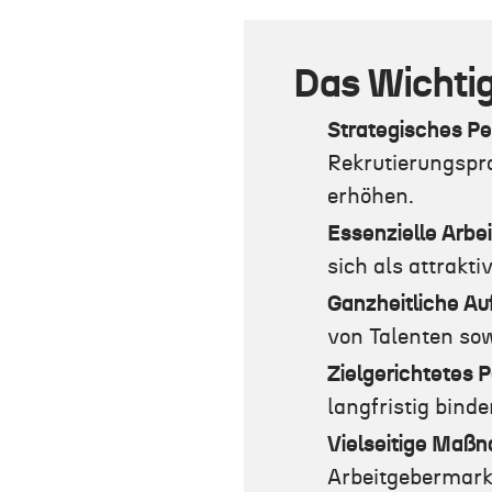
Das Wichtig
Strategisches P
Rekrutierungspr
erhöhen.
Essenzielle Arbei
sich als attrakti
Ganzheitliche Au
von Talenten sow
Zielgerichtetes
langfristig bind
Vielseitige Maß
Arbeitgebermark