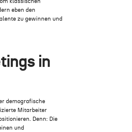
vom klassischen
dern eben den
Talente zu gewinnen und
tings in
Der demografische
ierte Mitarbeiter
sitionieren. Denn:
Die
einen und