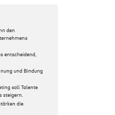
ann den
Unternehmens
es entscheidend,
nnung und Bindung
ing soll Talente
 steigern.
tärken die