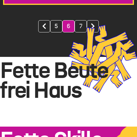
5
6
7
Fette Beute
frei Haus