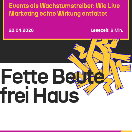
Events als Wachstumstreiber: Wie Live
Marketing echte Wirkung entfaltet
28.04.2026
Lesezeit: 6 Min.
Fette Beute
frei Haus