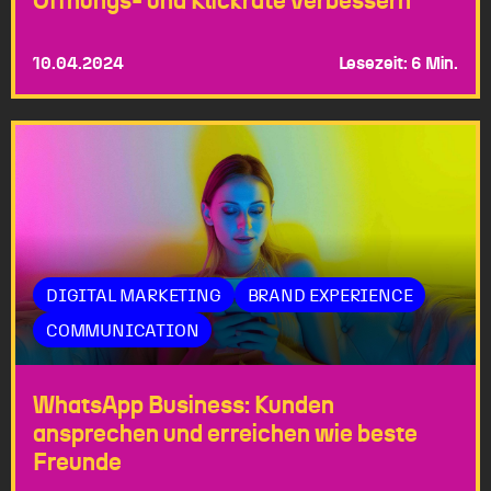
Öffnungs- und Klickrate verbessern
10.04.2024
Lesezeit: 6 Min.
DIGITAL MARKETING
BRAND EXPERIENCE
COMMUNICATION
WhatsApp Business: Kunden
ansprechen und erreichen wie beste
Freunde