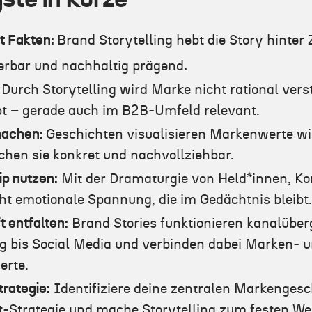
t Fakten:
Brand Storytelling hebt die Story hinter
nerbar und nachhaltig prägend
.
:
Durch Storytelling wird Marke nicht rational ver
ebt – gerade auch im B2B-Umfeld relevant.
machen:
Geschichten visualisieren Markenwerte wie
hen sie konkret und nachvollziehbar.
p nutzen:
Mit der Dramaturgie von Held*innen, Ko
t emotionale Spannung, die im Gedächtnis bleibt
 entfalten:
Brand Stories funktionieren kanalüb
og bis Social Media und verbinden dabei Marken- 
rte.
trategie:
Identifiziere deine zentralen Markengesch
nt-Strategie und mache Storytelling zum festen W