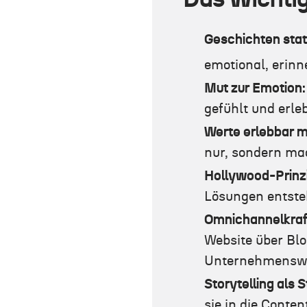
Geschichten stat
emotional, erin
Mut zur Emotion
gefühlt und erl
Werte erlebbar 
nur, sondern mac
Hollywood-Prinzi
Lösungen entsteh
Omnichannelkraft
Website über Bl
Unternehmenswe
Storytelling als S
sie in die Conte