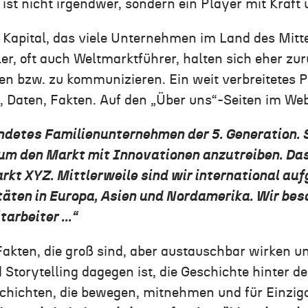
ist nicht irgendwer, sondern ein Player mit Kraft
in Kapital, das viele Unternehmen im Land des Mitt
dler, oft auch Weltmarktführer, halten sich eher z
hen bzw. zu kommunizieren. Ein weit verbreitetes
, Daten, Fakten. Auf den „Über uns“-Seiten im Web
ündetes Familienunternehmen der 5. Generation. S
 um den Markt mit Innovationen anzutreiben. Da
rkt XYZ. Mittlerweile sind wir international auf
äten in Europa, Asien und Nordamerika. Wir bes
arbeiter ...“
Fakten, die groß sind, aber austauschbar wirken u
Storytelling dagegen ist, die Geschichte hinter d
schichten, die bewegen, mitnehmen und für Einziga