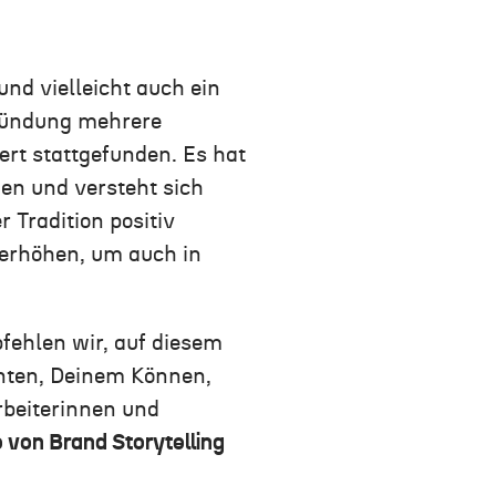
nd vielleicht auch ein
Gründung mehrere
dert stattgefunden.
Es
hat
men und versteht sich
er
Tradition positiv
z erhöhen, um auch in
ehlen wir, auf diesem
enten, Deinem Können,
rbeiterinnen und
 von Brand Storytelling