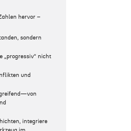
 Zahlen hervor –
standen, sondern
 „progressiv“ nicht
nflikten und
.
ergreifend—von
und
ichten, integriere
erkzeug im