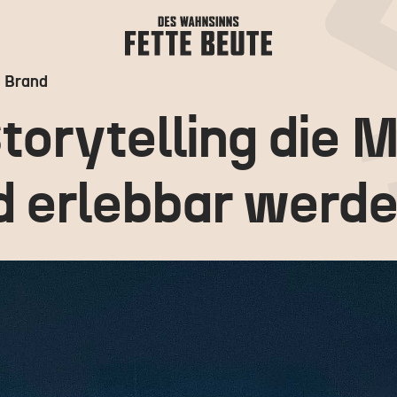
e Brand
tory­telling die 
d erlebbar werde