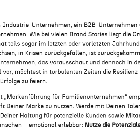
n Industrie-Unternehmen, ein
B2B
-Unternehmen u
rnehmen. Wie bei vielen Brand Stories liegt die 
hat teils sogar im letzten oder vorletzten Jahrhun
achsen, in Krisen zurückgefallen, ist zurückgekom
Unternehmen, das vorausschaut und dennoch in d
l vor, möchtest in turbulenten Zeiten die Resilien
Erfolg
e
zu feiern.
nt „Markenführung für Familienunternehmen“ empf
ft Deiner Marke zu nutzen. Werde mit Deinen Tal
einer Haltung für potenzielle Kunden sowie Mita
Menschen
– emotional
erlebbar
:
Nutze die Potenziale