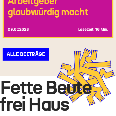
Arbeitgeber
glaubwürdig macht
09.07.2026
Lesezeit: 10 Min.
ALLE BEITRÄGE
Fette Beute
frei Haus