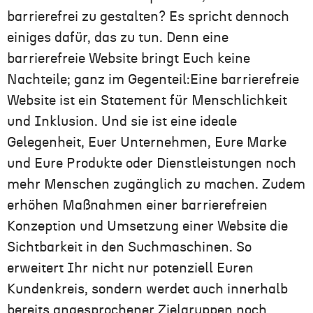
barrierefrei zu gestalten
? Es
spricht dennoch
einiges dafür
, das zu tun
. Denn eine
barrierefreie Website
bringt
Euch
keine
Nachteile; ganz im Gegenteil:
Eine barrierefreie
Website ist ein Statement für
Menschlichkeit
und Inklusion
. Und
sie ist
eine ideale
Gelegenheit,
Euer
Unternehmen,
Eure
Marke
und
Eure
Produkte oder Dienstleistungen noch
mehr Menschen zugänglich zu machen. Zudem
erhöhen Maßnahmen einer barrierefreien
Konzeption und Umsetzung
einer
Website
die
Sichtbarkeit in den Suchmaschinen. So
erweiter
t
Ihr
nicht nur potenziell
Euren
Kundenkreis, sondern werde
t
auch innerhalb
bereits angesprochener Zielgruppen noch