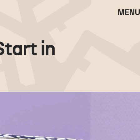
MENU
tart in