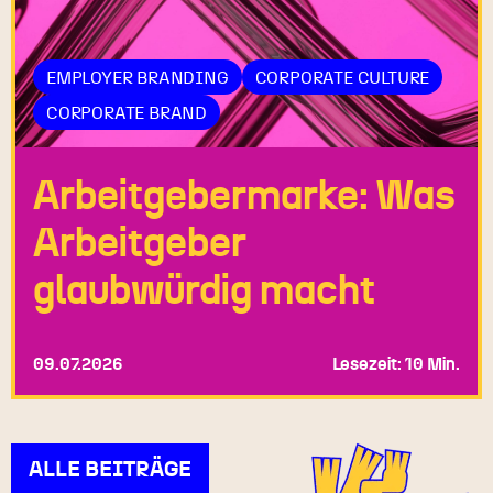
EMPLOYER BRANDING
CORPORATE CULTURE
CORPORATE BRAND
Arbeitgebermarke: Was
Arbeitgeber
glaubwürdig macht
09.07.2026
Lesezeit: 10 Min.
ALLE BEITRÄGE