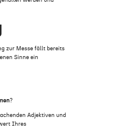
gehalten werden und
g
g zur Messe fällt bereits
enen Sinne ein
mmen
?
rachenden Adjektiven und
wert Ihres