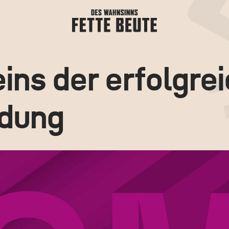
eins der erfolg­re
adung